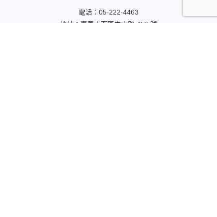
電話：05-222-4463
地址：嘉義市西區中山路 458 號
電子信箱：newyork2224463@gmail.com
週一至週日（每週三公休）
早上 10:00 至晚上 21:00
社群連結