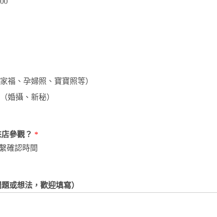
00
家福、孕婦照、寶寶照等）
（婚攝、新秘）
來店參觀？
*
繫確認時間
問題或想法，歡迎填寫）