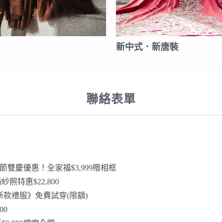
新中式．新唐裝
聯絡表單
雙慶優惠！全家福$3,999贈相框
照特惠$22,800
夏新款禮服》免費試穿(限額)
00