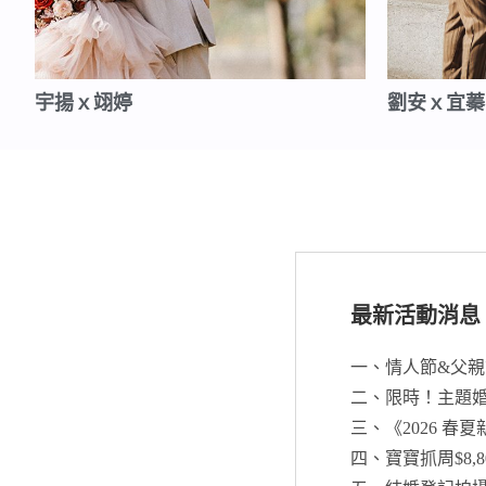
宇揚ｘ翊婷
劉安ｘ宜蓁
最新活動消息
一、情人節&父親節
二、限時！主題婚紗
三、《2026 春
四、寶寶抓周$8,8