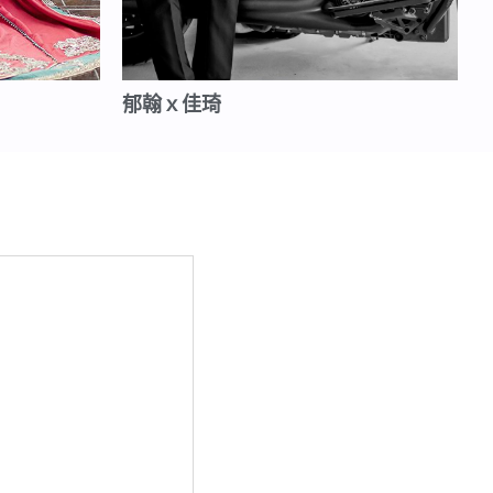
郁翰ｘ佳琦