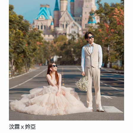
汶霖ｘ妗亞