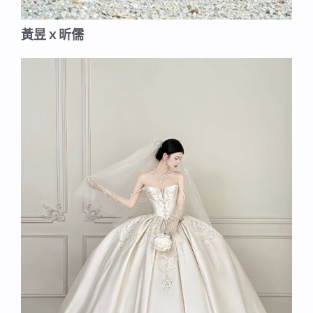
黃昱ｘ昕儒