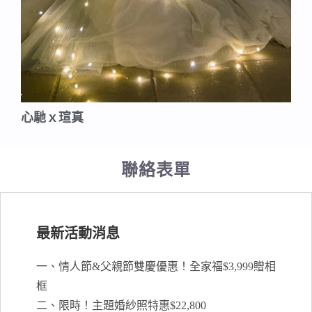
心馳ｘ瑄真
聯絡表單
最新活動消息
一、情人節&父親節雙慶優惠！全家福$3,999贈相
框
二、限時！主題婚紗照特惠$22,800