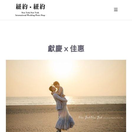
獻慶ｘ佳惠