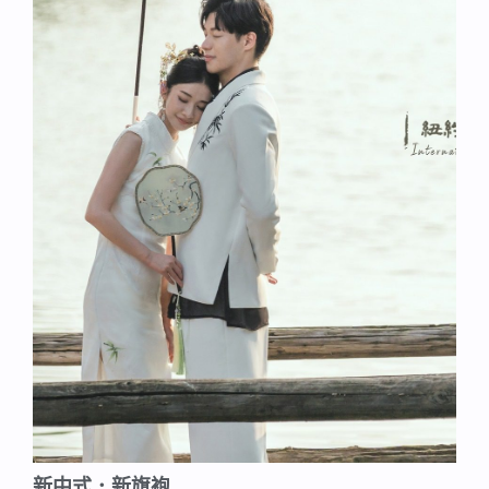
新中式．新旗袍