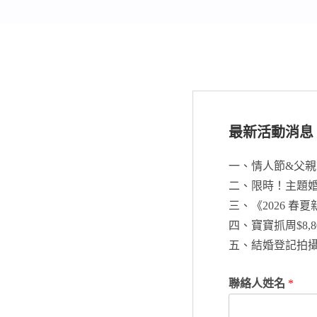
最新活動消息
一、情人節&父親節
二、限時！主題婚紗
三、《2026 春
四、寶寶抓周$8,8
五、結婚登記拍攝$
聯絡人姓名
*