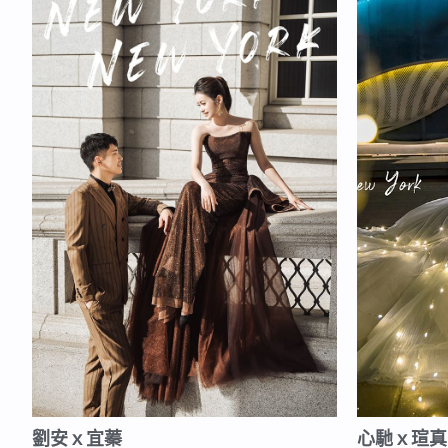
劉安ｘ宜蓁
心馳ｘ瑄真