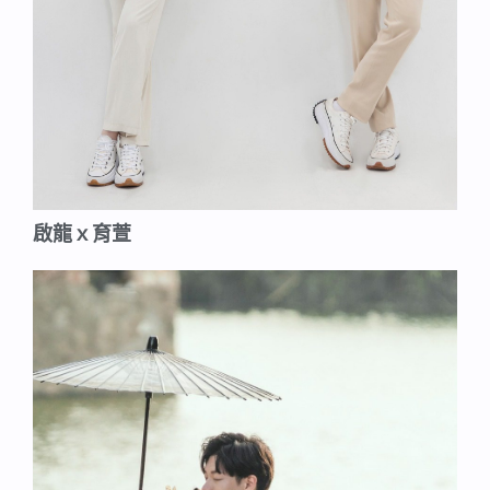
啟龍ｘ育萱