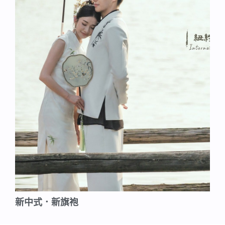
新中式．新旗袍