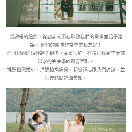
感謝紐約紐約，從諮詢就用心聆聽我們的需求並給予建
議， 他們的團隊非常專業和友好！
而且紐約的婚紗款式很多，品質很好，在這裡找到了夢寐
以求的完美婚紗還有西裝。
挑選拍照婚紗，溝通拍攝場景，都會細心跟我們討論，並
把優缺點詳細告知，