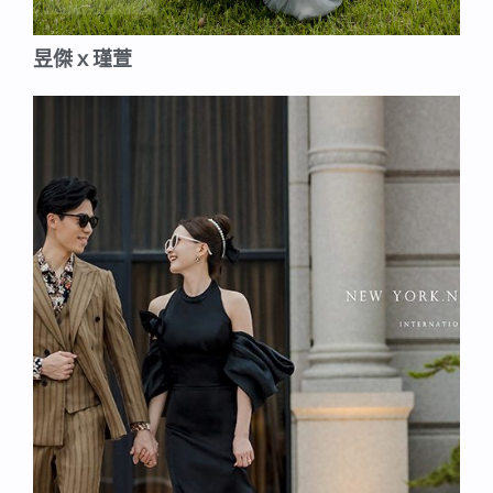
昱傑ｘ瑾萱