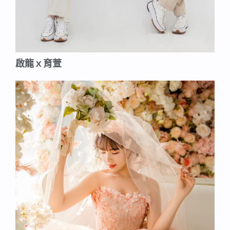
啟龍ｘ育萱