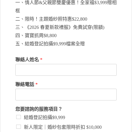
一、情人節&父親節雙慶優惠！全家福$3,999贈相
框
二、限時！主題婚紗照特惠$22,800
三、《2026 春夏新款禮服》免費試穿(限額)
四、寶寶抓周$8,800
五、結婚登記拍攝$9,999檔案全贈
聯絡人姓名
*
聯絡電話
*
您要諮詢的服務項目？
結婚登記拍攝$9,999
新人限定｜婚紗包套限時折扣 $10,000